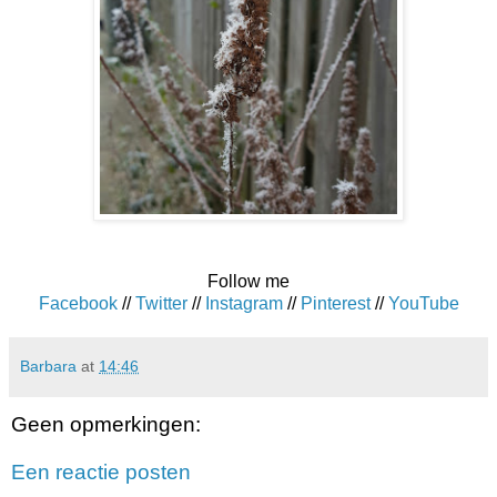
Follow me
Facebook
//
Twitter
//
Instagram
//
Pinterest
//
YouTube
Barbara
at
14:46
Geen opmerkingen:
Een reactie posten